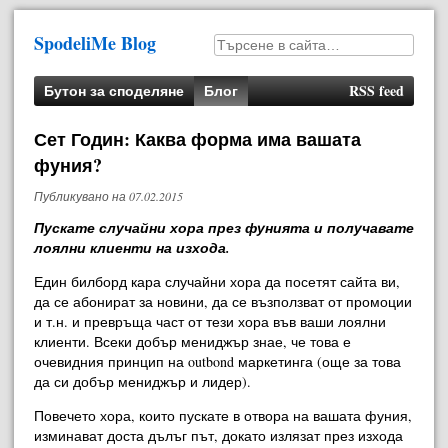
SpodeliMe Blog
Бутон за споделяне
Блог
RSS feed
Сет Годин: Каква форма има вашата
фуния?
Публикувано на
07.02.2015
Пускате случайни хора през фунията и получавате
лоялни клиенти на изхода.
Един билборд кара случайни хора да посетят сайта ви,
да се абонират за новини, да се възползват от промоции
и т.н. и превръща част от тези хора във ваши лоялни
клиенти. Всеки добър мениджър знае, че това е
очевидния принцип на outbond маркетинга (още за това
да си добър мениджър и лидер).
Повечето хора, които пускате в отвора на вашата фуния,
изминават доста дълъг път, докато излязат през изхода