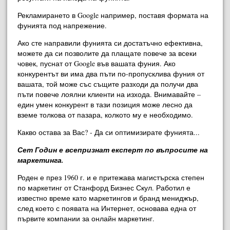
Рекламирането в Google например, поставя формата на
фунията под напрежение.
Ако сте направили фунията си достатъчно ефективна,
можете да си позволите да плащате повече за всеки
човек, пуснат от Google във вашата фуния. Ако
конкурентът ви има два пъти по-пропусклива фуния от
вашата, той може със същите разходи да получи два
пъти повече лоялни клиенти на изхода. Внимавайте –
един умен конкурент в тази позиция може лесно да
вземе толкова от пазара, колкото му е необходимо.
Какво остава за Вас? - Да си оптимизирате фунията...
Сет Годин е всепризнат експерт по въпросите на
маркетинга.
Роден е през 1960 г. и е притежава магистърска степен
по маркетинг от Станфорд Бизнес Скул. Работил е
известно време като маркетингов и бранд мениджър,
след което с появата на Интернет, основава една от
първите компании за онлайн маркетинг.