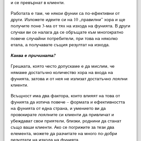
и се превърнат в клиенти.
Работата е там, че някои фунии са по-ефективни от
други. Изложете идеите си на 10 „правилни” хора и ще
получите поне 3-ма от тях на изхода на фунията. В други
случаи ви се налага да се обръщате към многократно
повече случайни потребители, при това на няколко
етапа, а получавате същия резултат на изхода.
Каква е причината?
Грешката, която често допускаме е да мислим, че
нямаме достатъчно количество хора на входа на
фунията, затова и от нея не излизат достатъчно лоялни
клиенти.
Всъщност има два фактора, които влияят на това от
фунията да изтича повече – формата и ефективността
на фунията от една страна, и умението ви да
провокирате лоялните си клиенти да привличат и
убеждават свои приятели, близки, роднини да станат
също ваши клиенти. Ако се погрижите за тези два
елемента, можете да разчитате на много по-добри
резултати на изхода на фунията.