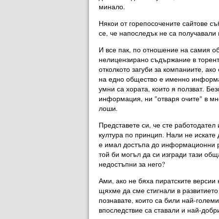
минало.
Някои от горепосочените сайтове съб
се, че напоследък не са получавали
И все пак, по отношение на самия о
нелицензирано съдържание в торент-
отколкото загуби за компаниите, ак
на едно общество е именно информац
умни са хората, които я ползват. Б
информация, ни "отваря очите" в мно
лоши.
Представете си, че сте работодател 
култура по принцип. Нали не искате 
е имал достъпа до информационни ре
той би могъл да си изгради тази обща
недостъпни за него?
Ами, ако не бяха пиратските версии
щяхме да сме стигнали в развитието
познавате, които са били най-големит
впоследствие са ставали и най-добри