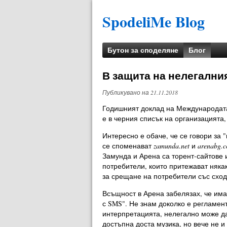
SpodeliMe Blog
Бутон за споделяне
Блог
В защита на нелегални
Публикувано на
21.11.2018
Годишният доклад на Международата
е в черния списък на организацията
Интересно е обаче, че се говори за
се споменават
zamunda.net
и
arenabg.
Замунда и Арена са торент-сайтове
потребители, които притежават няка
за срещане на потребители със сход
Всъщност в Арена забелязах, че има
с SMS". Не знам доколко е регламент
интерпретацията, нелегално може да
достъпна доста музика, но вече не и