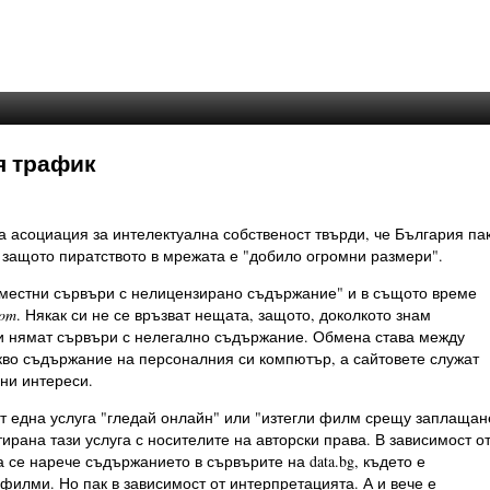
я трафик
 асоциация за интелектуална собственост твърди, че България па
, защото пиратството в мрежата е "добило огромни размери".
 "местни сървъри с нелицензирано съдържание" и в същото време
com
. Някак си не се връзват нещата, защото, доколкото знам
 и нямат сървъри с нелегално съдържание. Обмена става между
кво съдържание на персоналния си компютър, а сайтовете служат
ни интереси.
т една услуга "гледай онлайн" или "изтегли филм срещу заплащан
ирана тази услуга с носителите на авторски права. В зависимост о
 се нарече съдържанието в сървърите на data.bg, където е
 филми. Но пак в зависимост от интерпретацията. А и вече е