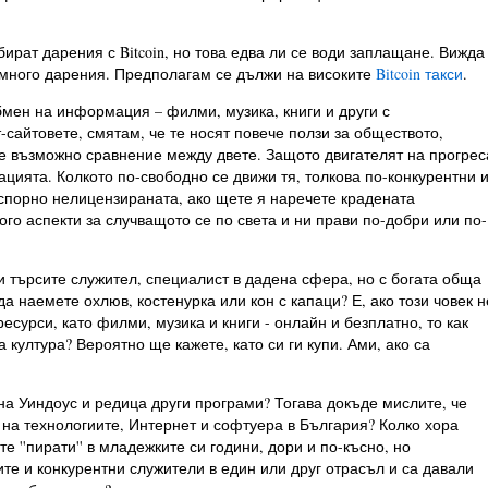
ират дарения с Bitcoin, но това едва ли се води заплащане. Вижда
 много дарения. Предполагам се дължи на високите
Bitcoin такси
.
бмен на информация – филми, музика, книги и други с
сайтовете, смятам, че те носят повече ползи за обществото,
о е възможно сравнение между двете. Защото двигателят на прогрес
ията. Колкото по-свободно се движи тя, толкова по-конкурентни 
езспорно нелицензираната, ако щете я наречете крадената
го аспекти за случващото се по света и ни прави по-добри или по-
и търсите служител, специалист в дадена сфера, но с богата обща
да наемете охлюв, костенурка или кон с капаци? Е, ако този човек н
сурси, като филми, музика и книги - онлайн и безплатно, то как
 култура? Вероятно ще кажете, като си ги купи. Ами, ако са
 на Уиндоус и редица други програми? Тогава докъде мислите, че
 на технологиите, Интернет и софтуера в България? Колко хора
е ''пирати'' в младежките си години, дори и по-късно, но
те и конкурентни служители в един или друг отрасъл и са давали